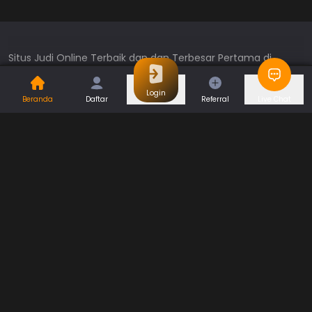
Situs Judi Online Terbaik dan dan Terbesar Pertama di
Indonesia. Sebagai situs judi terbaik yang hadir di Indonesia,
kami menyediakan berbagai game judi bola Online, judi
Login
Beranda
Daftar
Referral
Live Chat
Casino dan Slot Online dari berbagai provider judi berskala
Selengkapnya
internasional, seperti SBOBET, CQ9, Habanero dan masih
banyak provider lainnya. Seperti yang kita ketahui, provider-
Permainan
provider barusan merupakan provider judi terbesar dan
resmi di dunia. Contohnya adalah Sbobet yang merupakan
Togel
Slot
situs judi bola berlisensi di Asia dimana Sbobet sudah
Casino
Games
mempunyai ijin resmi di Eropa yang diberikan oleh Isle of
Man, yang berstatus pemberi ijin resmi dalam bermain judi
Sports
Promo
bola secara online.
Bantuan & Panduan
Tentang Kami
Syarat dan Ketentuan
Kebijakan Privasi
Pusat Bantuan