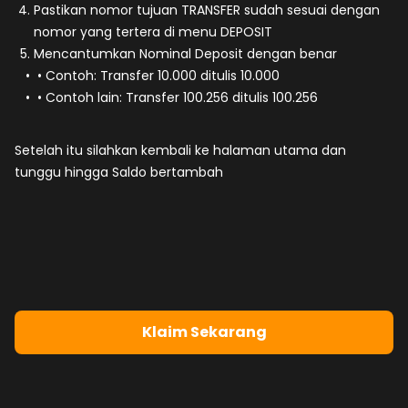
Pastikan nomor tujuan
TRANSFER
sudah sesuai dengan
nomor yang tertera di menu
DEPOSIT
Mencantumkan Nominal Deposit dengan benar
• Contoh: Transfer 10.000 ditulis 10.000
• Contoh lain: Transfer 100.256 ditulis 100.256
Setelah itu silahkan kembali ke halaman utama dan
tunggu hingga Saldo bertambah
Klaim Sekarang