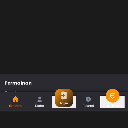
Permainan
Togel
Slot
Casino
Games
Login
Beranda
Daftar
Referral
Live Chat
Sports
Promo
Bantuan & Panduan