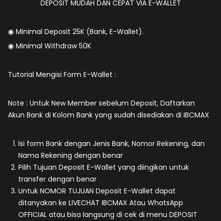
DEPOSIT MUDAH DAN CEPAT VIA E-WALLET
◉ Minimal Deposit
25K
(Bank, E-Wallet).
◉ Minimal Withdraw
50K
Tutorial Mengisi Form E-Wallet :
Note : Untuk New Member sebelum Deposit, Daftarkan
Akun Bank di Kolom Bank yang sudah disediakan di
IBCMAX
Isi form Bank dengan Jenis Bank, Nomor Rekening, dan
Nama Rekening dengan benar
Pilih Tujuan Deposit E-Wallet yang diingikan untuk
transfer dengan benar
Untuk
NOMOR TUJUAN
Deposit E-Wallet dapat
ditanyakan ke
LIVECHAT IBCMAX
Atau
WhatsApp
OFFICIAL
atau bisa langsung di cek di menu
DEPOSIT