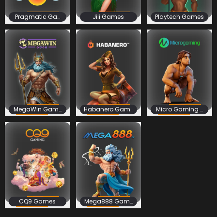
Pragmatic Game
Jili Games
Playtech Games
MegaWin Games
Habanero Games
Micro Gaming Gam
CQ9 Games
Mega888 Games