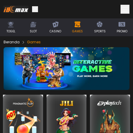
TOGEL
SLOT
CASINO
GAMES
SPORTS
PROMO
Beranda
Games