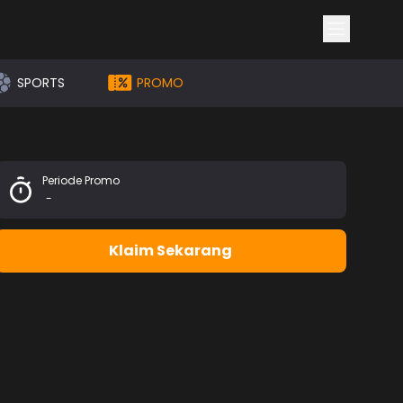
SPORTS
PROMO
Periode Promo
-
Klaim Sekarang