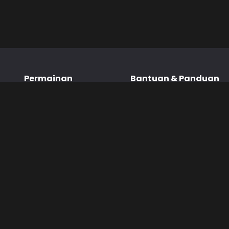
Permainan
Bantuan & Panduan
Togel
Tentang Kami
Slot
Syarat dan Ketentuan
Casino
Kebijakan Privasi
Games
Pusat Bantuan
Sports
Hubungi Kami
Promo
F.A.Q
Referral
Blog