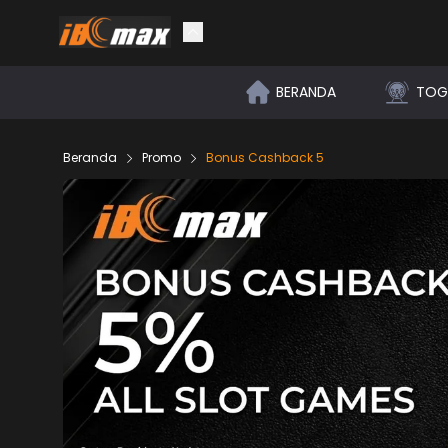
BERANDA
TOG
Beranda
Promo
Bonus Cashback 5