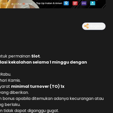
Bagikan
untuk permainan
Slot
.
lasi kekalahan selama 1 minggu dengan
 Rabu.
hari Kamis.
syarat
minimal turnover (TO) 1x
ang diberikan.
n bonus apabila ditemukan adanya kecurangan atau
g berlaku.
an tidak dapat diganggu gugat.