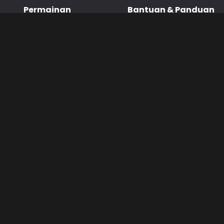
Permainan
Bantuan & Panduan
Togel
Tentang Kami
Slot
Syarat dan Ketentuan
Casino
Kebijakan Privasi
Games
Pusat Bantuan
Sports
Hubungi Kami
Promo
F.A.Q
Referral
Blog
SERVICE 24 JAM
ENGINE TERBAIK
AMAN DAN TERPERCAYA
RAHASIA TERJAMIN