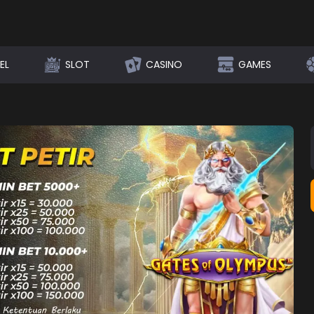
EL
SLOT
CASINO
GAMES