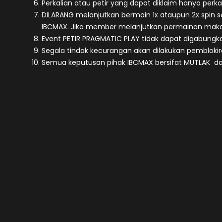
Perkalian atau petir yang dapat diklaim hanya perkal
DILARANG
melanjutkan bermain 1x ataupun 2x spin se
IBCMAX
. Jika member melanjutkan permainan mak
Event
PETIR PRAGMATIC PLAY
tidak dapat digabungka
Segala tindak kecurangan akan dilakukan pemblokira
Semua keputusan pihak
IBCMAX
bersifat
MUTLAK
da