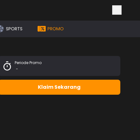
SPORTS
PROMO
Periode Promo
-
Klaim Sekarang