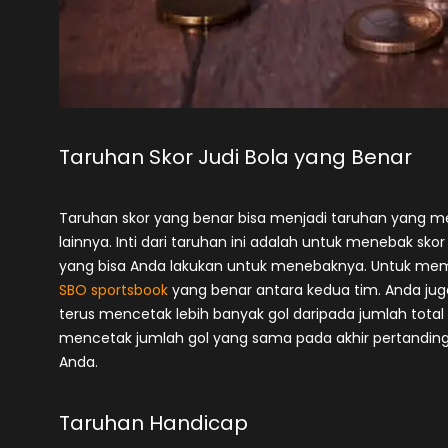
Taruhan Skor Judi Bola yang Benar
Taruhan skor yang benar bisa menjadi taruhan yang me
lainnya. Inti dari taruhan ini adalah untuk menebak sk
yang bisa Anda lakukan untuk menebaknya. Untuk meme
SBO sportsbook
yang benar antara kedua tim. Anda ju
terus mencetak lebih banyak gol daripada jumlah tota
mencetak jumlah gol yang sama pada akhir pertanding
Anda.
Taruhan Handicap