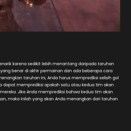
narik karena sedikit lebih menantang daripada taruhan
or yang benar di akhir permainan dan ada beberapa cara
nangkan taruhan ini, Anda harus memprediksi selisih gol
ga dapat memprediksi apakah satu atau kedua tim akan
l mereka. Jika Anda memprediksi bahwa kedua tim akan
an, maka inilah yang akan Anda menangkan dari taruhan