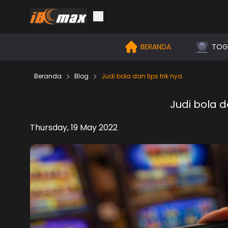
BERANDA
TOG
Beranda
Blog
Judi bola dan tips trik nya
Judi bola d
Thursday, 19 May 2022