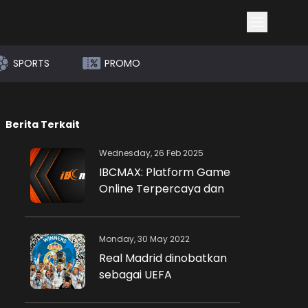
SPORTS
PROMO
Berita Terkait
Wednesday, 26 Feb 2025
IBCMAX: Platform Game
Online Terpercaya dan
Terbaik
Monday, 30 May 2022
Real Madrid dinobatkan
sebagai UEFA
Champions League 2022