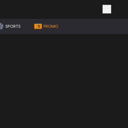
SPORTS
PROMO